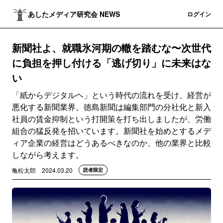
あしたメディア研究会 NEWS
登録
ログイン
新聞社よ、就職氷河期の轍を踏むな〜次世代
に負担を押し付ける「逃げ切り」に未来はな
い
「紙からデジタルヘ」という時代の流れを受け、経営が
悪化する新聞業界。徳島新聞は編集部門の分社化と新入
社員の賃金抑制という打開策を打ち出しましたが、労働
組合の猛反発を招いています。新聞社を始めとするメデ
ィア企業の経営はどうあるべきなのか、他の業界と比較
しながら考えます。
亀松太郎
2024.03.20
読者限定