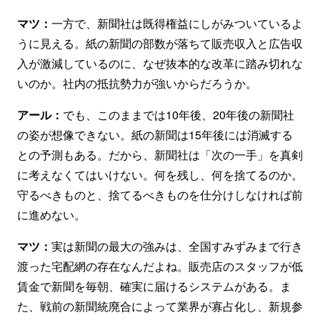
マツ：
一方で、新聞社は既得権益にしがみついているよ
うに見える。紙の新聞の部数が落ちて販売収入と広告収
入が激減しているのに、なぜ抜本的な改革に踏み切れな
いのか。社内の抵抗勢力が強いからだろうか。
アール：
でも、このままでは10年後、20年後の新聞社
の姿が想像できない。紙の新聞は15年後には消滅する
との予測もある。だから、新聞社は「次の一手」を真剣
に考えなくてはいけない。何を残し、何を捨てるのか。
守るべきものと、捨てるべきものを仕分けしなければ前
に進めない。
マツ：
実は新聞の最大の強みは、全国すみずみまで行き
渡った宅配網の存在なんだよね。販売店のスタッフが低
賃金で新聞を毎朝、確実に届けるシステムがある。ま
た、戦前の新聞統廃合によって業界が寡占化し、新規参