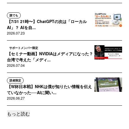
誰でも
【7/31 21時〜】ChatGPTの次は「ローカル
AI」？ AIを自...
2026.07.23
サポートメンバー限定
【セミナー動画】NVIDIAはメディアになった？
台湾で考えた「メディ...
2026.07.04
読者限定
【W杯日本戦】NHKは僕が知りたい情報を伝え
ていなかった──AIに聞い...
2026.06.27
もっと読む
誰でも
広告が 仁王立ちする 数秒間 待ちて読むべき 記
事はありや