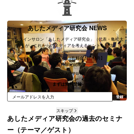
登録する
あしたメディア研究会 NEWS
オンラインサロン「あしたメディア研究会」（代表・亀松太
郎）が、これからのメディアを考えるヒントを配信。
【サポートメンバー（有料会員）特典】
・有料限定記事
・オンラインセミナー（月1回）
~ 1,000 人が登録中
・過去のセミナー動画・資料
・リアルイベント（不定期）
まずは無料登録
・会員限定Facebookグループ
登録
スキップ
あしたメディア研究会の過去のセミナ
ー（テーマ／ゲスト）