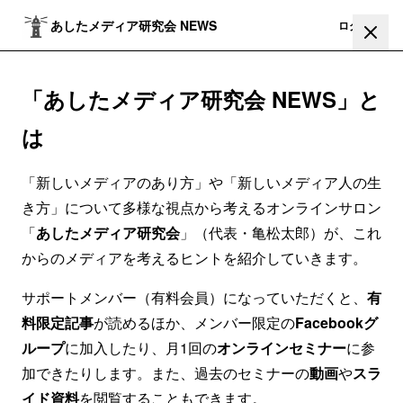
あしたメディア研究会 NEWS
登録
ログイン
「あしたメディア研究会 NEWS」と
は
「新しいメディアのあり方」や「新しいメディア人の生
き方」について多様な視点から考えるオンラインサロン
「
あしたメディア研究会
」（代表・亀松太郎）が、これ
からのメディアを考えるヒントを紹介していきます。
サポートメンバー（有料会員）になっていただくと、
有
料限定記事
が読めるほか、メンバー限定の
Facebookグ
ループ
に加入したり、月1回の
オンラインセミナー
に参
加できたりします。また、過去のセミナーの
動画
や
スラ
イド資料
を閲覧することもできます。