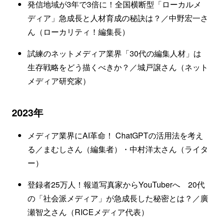
発信地域が3年で3倍に！全国横断型「ローカルメ
ディア」急成長と人材育成の秘訣は？／中野宏一さ
ん（ローカリティ！編集長）
試練のネットメディア業界「30代の編集人材」は
生存戦略をどう描くべきか？／城戸譲さん（ネット
メディア研究家）
2023年
メディア業界にAI革命！ ChatGPTの活用法を考え
る／まむしさん（編集者）・中村洋太さん（ライタ
ー）
登録者25万人！報道写真家からYouTuberへ 20代
の「社会派メディア」が急成長した秘密とは？／廣
瀬智之さん（RICEメディア代表）