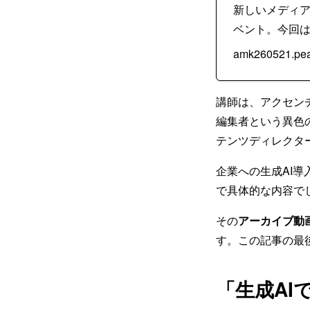
新しいメディ
ベント。今回は＜
amk260521.pea
講師は、アクセン
編集者という異色
テンツディレクタ
企業への生成AI
で具体的な内容で
その
アーカイブ動
す。この記事の最
「生成AI