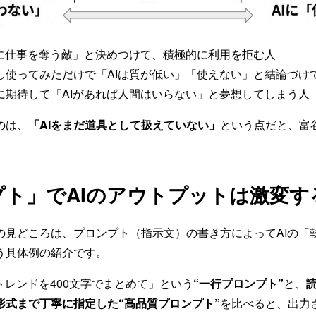
Iに仕事を奪う敵」と決めつけて、積極的に利用を拒む人
し使ってみただけで「AIは質が低い」「使えない」と結論づけ
に期待して「AIがあれば人間はいらない」と夢想してしまう人
のは、
「AIをまだ道具として扱えていない」
という点だと、富
プト」でAIのアウトプットは激変す
の見どころは、プロンプト（指示文）の書き方によってAIの「
う具体例の紹介です。
トレンドを400文字でまとめて」という
“一行プロンプト”
と、
形式まで丁寧に指定した“高品質プロンプト”
を比べると、出力