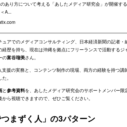
アのあり方について考える「あしたメディア研究会」が開催す
A...
tix.com
チュアでのメディアコンサルティング、日本経済新聞の記者・
の経歴を持ち、現在は沖縄を拠点にフリーランスで活動するジ
ーの
富谷瑠美
さん。
導入支援の実務と、コンテンツ制作の現場、両方の経験を持つ講
した。
画
と
参考資料
を、あしたメディア研究会のサポートメンバー限
後から視聴できますので、ぜひご覧ください。
でつまずく人」の3パターン