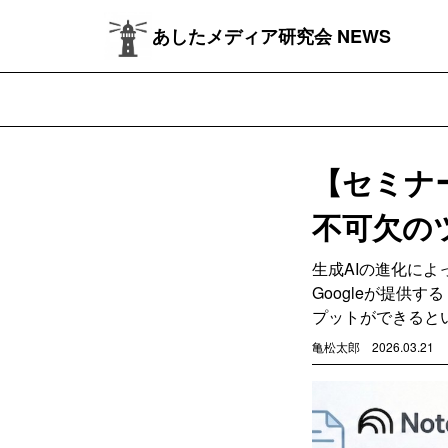
あしたメディア研究会 NEWS
【セミナ
不可欠のツ
生成AIの進化に
Googleが提供
プットができると
亀松太郎
2026.03.21