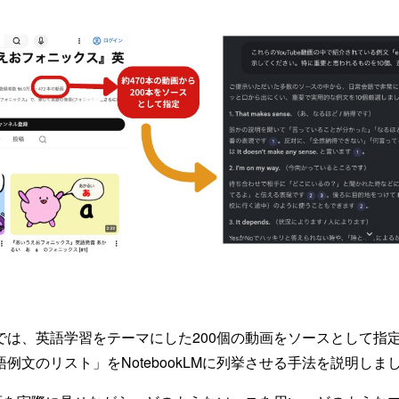
では、英語学習をテーマにした200個の動画をソースとして指
例文のリスト」をNotebookLMに列挙させる手法を説明しま