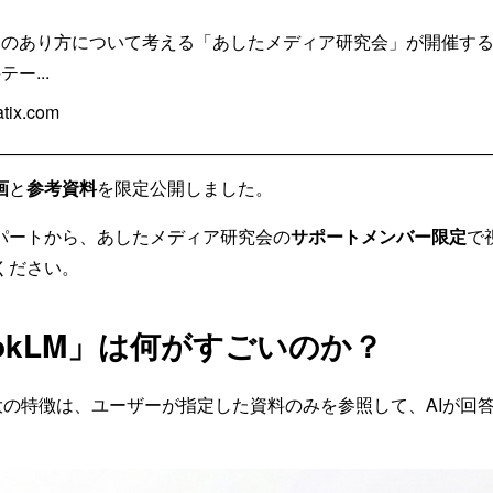
アのあり方について考える「あしたメディア研究会」が開催す
ー...
tix.com
画
と
参考資料
を限定公開しました。
パートから、あしたメディア研究会の
サポートメンバー限定
で
ください。
bookLM」は何がすごいのか？
Mの最大の特徴は、ユーザーが指定した資料のみを参照して、AIが