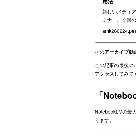
用法
新しいメディ
ミナー。今回のテ
amk260224.pea
その
アーカイブ動
この記事の最後の
アクセスしてみて
「Note
NotebookL
ります。