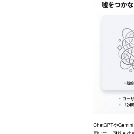
ChatGPTやG
用いて、回答を生成