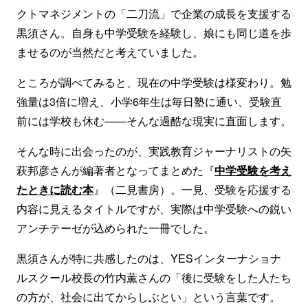
クトマネジメントの「二刀流」で企業の成長を支援する
黒須さん。自身も中学受験を経験し、娘にも同じ道を歩
ませるのが当然だと考えていました。
ところが調べてみると、現在の中学受験は様変わり。勉
強量は3倍に増え、小学6年生は毎日塾に通い、受験直
前には学校も休む——そんな過酷な現実に直面します。
そんな時に出会ったのが、実践教育ジャーナリストの矢
萩邦彦さんが編著者となってまとめた『
中学受験を考え
たときに読む本
』（二見書房）。一見、受験を応援する
内容に見えるタイトルですが、実際は中学受験への鋭い
アンチテーゼが込められた一冊でした。
黒須さんが特に共感したのは、YESインターナショナ
ルスクール校長の竹内薫さんの「後に受験をした人たち
の方が、社会に出てからしぶとい」という言葉です。