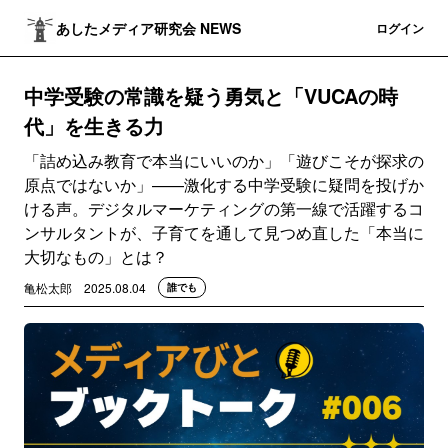
あしたメディア研究会 NEWS
登録
ログイン
中学受験の常識を疑う勇気と「VUCAの時
代」を生きる力
「詰め込み教育で本当にいいのか」「遊びこそが探求の
原点ではないか」——激化する中学受験に疑問を投げか
ける声。デジタルマーケティングの第一線で活躍するコ
ンサルタントが、子育てを通して見つめ直した「本当に
大切なもの」とは？
亀松太郎
2025.08.04
誰でも