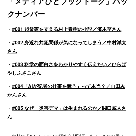
「メディアびとブックトーク」バッ
クナンバー
・
#001 起業家を支える村上春樹の小説／濱本至さん
・
#002 身近な共犯関係が気になってしまう／中村洋太
さん
・
#003 科学の面白さをわかりやすく伝えたい／ひらば
やしふさこさん
・
#004「AIが記者の仕事を奪う」って本当？／山田み
かんさん
・
#005 なぜ「災害デマ」は生まれるのか／関口威人さ
ん