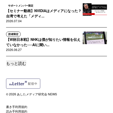
サポートメンバー限定
【セミナー動画】NVIDIAはメディアになった？
台湾で考えた「メディ...
2026.07.04
読者限定
【W杯日本戦】NHKは僕が知りたい情報を伝え
ていなかった──AIに聞い...
2026.06.27
もっと読む
誰でも
広告が 仁王立ちする 数秒間 待ちて読むべき 記
事はありや
2026.06.21
サポートメンバー限定
© 2026 あしたメディア研究会 NEWS
【セミナー動画】AI時代の「コンテンツ制作」
ライター・編集者の仕事はど...
2026.05.23
書き手利用規約
読み手利用規約