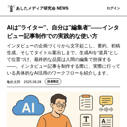
あしたメディア研究会 NEWS
登録
ログイン
AIは"ライター"、自分は"編集者"――インタ
ビュー記事制作での実践的な使い方
インタビューの企画づくりから文字起こし、要約、初稿
生成、そしてタイトル案出しまで。生成AIを“道具”とし
て位置づけ、最終的な品質は人間の編集で担保する
——。インタビュー記事を制作する際に、実際に行って
いる具体的なAI活用のワークフローを紹介します。
亀松太郎
2025.08.28
読者限定