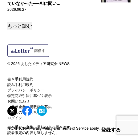
ていなかった──AIに聞い...
2026.06.27
もっと読む
誰でも
広告が 仁王立ちする 数秒間 待ちて読むべき 記
事はありや
2026.06.21
サポートメンバー限定
© 2026 あしたメディア研究会 NEWS
【セミナー動画】AI時代の「コンテンツ制作」
ライター・編集者の仕事はど...
2026.05.23
書き手利用規約
読み手利用規約
プライバシーポリシー
特定商取引法に基づく表示
誰でも
AI時代の「コンテンツ制作」 ライター・編集者
お問い合わせ
コラボ企業・掲載媒体募集
の関心の傾向は？
代理店の方はこちら
2026.05.21
ログイン
書き手から直接、最新記事が届きます。
reCAPTCHA
Privacy Policy
and
Terms of Service
apply.
登録する
サポートメンバー限定
読者限定の内容も逃しません。
【セミナー動画】社会人「大学院進学」のリア